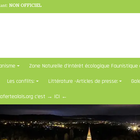
dant:
NON OFFICIEL
anisme
Zone Naturelle d’intérêt écologique Faunistique 
Les conflits:
Littérature -Articles de presse:
Gal
lafertealais.org c’est → ICI ←