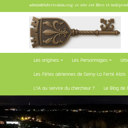
Skip
admin@lafertealais.org: ce site est libre et indépen
to
content
Les origines:
Les Personnages:
Urb
Les Fêtes aériennes de Cerny-La Ferté Alais
L’IA au service du chercheur ?
Le Blog de 