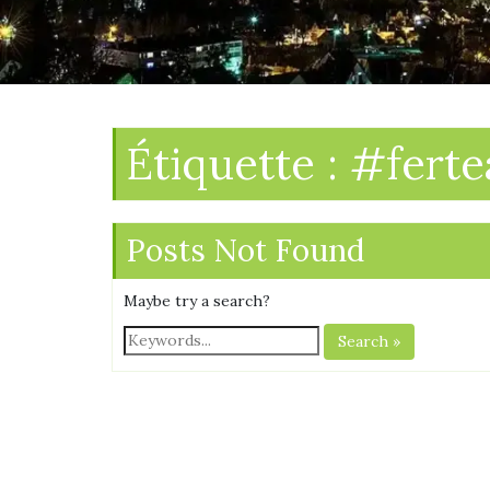
Étiquette :
#ferte
Posts Not Found
Maybe try a search?
Search »