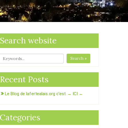
Search website
Search »
Recent Posts
Le Blog de lafertealais.org c’est → ICI ←
Categories