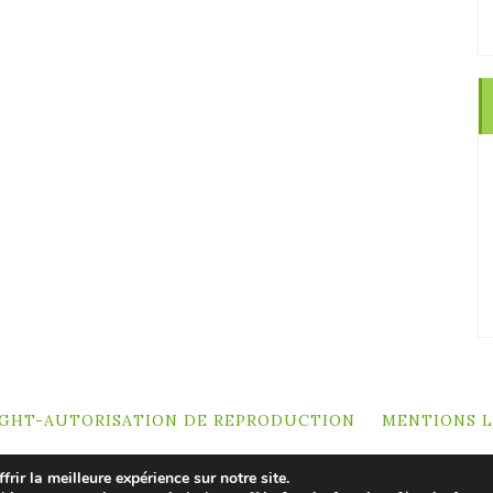
GHT-AUTORISATION DE REPRODUCTION
MENTIONS 
rir la meilleure expérience sur notre site.
Terms of Use - Privacy Policy